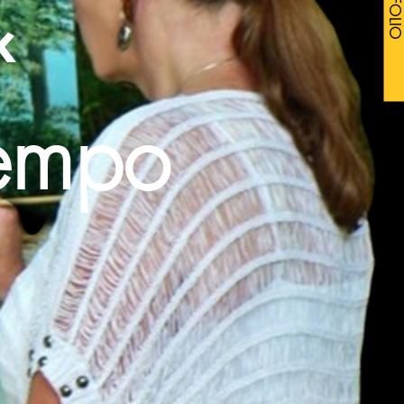
&
iempo