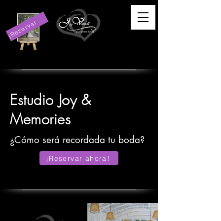
R
e
s
e
r
v
a
h
o
r
a
¡
a
!
r
Estudio Joy &
Memories
¿Cómo será recordada tu boda?
¡Reservar ahora!